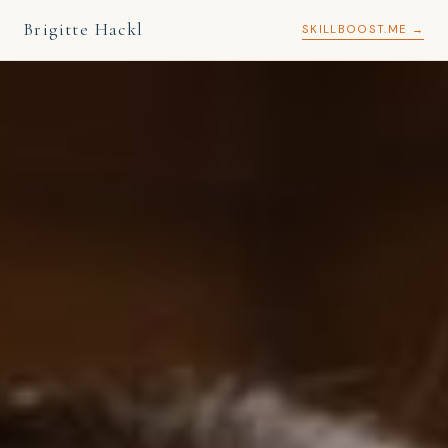
Brigitte Hackl
SKILLBOOST.ME →